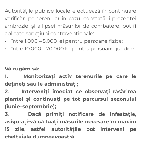
Autoritățile publice locale efectuează în continuare
verificări pe teren, iar în cazul constatării prezenței
ambroziei și a lipsei măsurilor de combatere, pot fi
aplicate sancțiuni contravenționale:
• între 1.000 – 5.000 lei pentru persoane fizice;
• între 10.000 – 20.000 lei pentru persoane juridice.
Vă rugăm să:
1. Monitorizați activ terenurile pe care le
dețineți sau le administrați;
2. Interveniți imediat ce observați răsărirea
plantei și continuați pe tot parcursul sezonului
(iunie–septembrie);
3. Dacă primiți notificare de infestație,
asigurați-vă că luați măsurile necesare în maxim
15 zile, astfel autoritățile pot interveni pe
cheltuiala dumneavoastră.