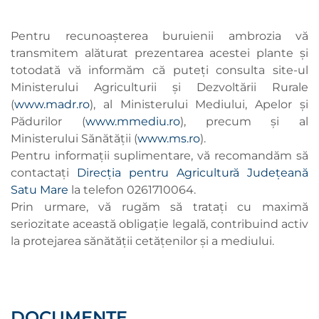
Pentru recunoaşterea buruienii ambrozia vă
transmitem alăturat prezentarea acestei plante şi
totodată vă informăm că puteţi consulta site-ul
Ministerului Agriculturii şi Dezvoltării Rurale
(
www.madr.ro
), al Ministerului Mediului, Apelor şi
Pădurilor (
www.mmediu.ro
), precum şi al
Ministerului Sănătăţii (
www.ms.ro
).
Pentru informaţii suplimentare, vă recomandăm să
contactaţi
Direcţia pentru Agricultură Judeţeană
Satu Mare
la telefon 0261710064.
Prin urmare, vă rugăm să tratați cu maximă
seriozitate această obligație legală, contribuind activ
la protejarea sănătății cetățenilor și a mediului.
DOCUMENTE