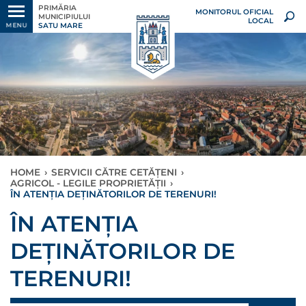
PRIMĂRIA
MONITORUL OFICIAL
MUNICIPIULUI
LOCAL
SATU MARE
MENU
HOME
›
SERVICII CĂTRE CETĂȚENI
›
AGRICOL - LEGILE PROPRIETĂȚII
›
ÎN ATENȚIA DEȚINĂTORILOR DE TERENURI!
ÎN ATENȚIA
DEȚINĂTORILOR DE
TERENURI!