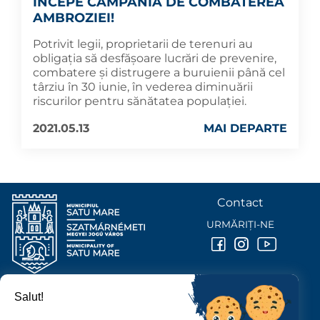
ÎNCEPE CAMPANIA DE COMBATEREA
AMBROZIEI!
Potrivit legii, proprietarii de terenuri au
obligația să desfășoare lucrări de prevenire,
combatere și distrugere a buruienii până cel
târziu în 30 iunie, în vederea diminuării
riscurilor pentru sănătatea populației.
2021.05.13
MAI DEPARTE
Contact
URMĂRIȚI-NE
Salut!
PRIMĂRIA MUNICIPIULUI
SATU MARE