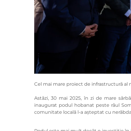
Cel mai mare proiect de infrastructură al m
Astăzi, 30 mai 2025, în zi de mare săr
inaugurat podul hobanat peste râul Som
comunitate locală l-a așteptat cu nerăbd
Podul este mai mult decât o investiție în 