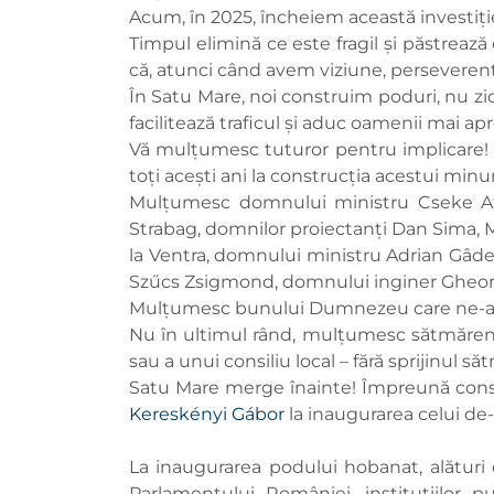
Acum, în 2025, încheiem această investiție
Timpul elimină ce este fragil și păstrează
că, atunci când avem viziune, perseverență
În Satu Mare, noi construim poduri, nu zid
facilitează traficul și aduc oamenii mai apr
Vă mulțumesc tuturor pentru implicare! Con
toți acești ani la construcția acestui min
Mulțumesc domnului ministru Cseke Att
Strabag, domnilor proiectanţi Dan Sima, M
la Ventra, domnului ministru Adrian Gâde
Szűcs Zsigmond, domnului inginer Gheor
Mulțumesc bunului Dumnezeu care ne-a d
Nu în ultimul rând, mulțumesc sătmărenilo
sau a unui consiliu local – fără sprijinul s
Satu Mare merge înainte! Împreună constru
Kereskényi Gábor
la inaugurarea celui de-
La inaugurarea podului hobanat, alături 
Parlamentului României, instituțiilor p