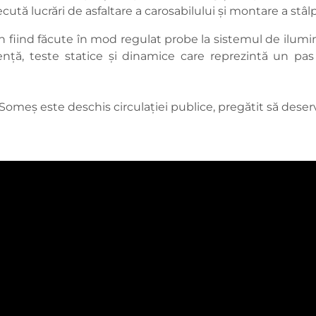
cută lucrări de asfaltare a carosabilului și montare a stâl
an fiind făcute în mod regulat probe la sistemul de ilum
istență, teste statice și dinamice care reprezintă un p
Someș este deschis circulației publice, pregătit să dese