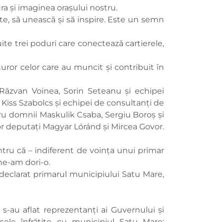
ra și imaginea orașului nostru.
ste, să unească și să inspire. Este un semn
ite trei poduri care conectează cartierele,
turor celor care au muncit și contribuit în
ăzvan Voinea, Sorin Seteanu și echipei
Kiss Szabolcs și echipei de consultanți de
ru domnii Maskulik Csaba, Sergiu Boroș și
deputaţi Magyar Lóránd și Mircea Govor.
ntru că – indiferent de voința unui primar
 ne-am dori-o.
 declarat primarul municipiului Satu Mare,
s-au aflat reprezentanți ai Guvernului și
așele înfrățite cu municipiul Satu Mare: