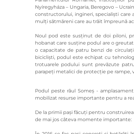
Nyíregyháza – Ungaria, Beregovo – Ucraina,
constructorului, ingineri, specialiști car
mulți sătmăreni care au trăit împreună a
Noul pod este susținut de doi piloni, p
hobanat care susține podul are o greutat
o capacitate de patru benzi de circulaț
bicicliști, podul este echipat cu tehnolog
trotuarele podului sunt prevăzute patru 
parapeți metalici de protecție pe rampe, v
Podul peste râul Someș - amplasament st
mobilizat resurse importante pentru a real
De la primii pași făcuți pentru construirea
de mai jos câteva momente importante:
În 2016 se fac pași concreți și hotărâți în