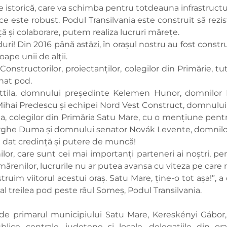
 istorică, care va schimba pentru totdeauna infrastructu
 ce este robust. Podul Transilvania este construit să rezi
 și colaborare, putem realiza lucruri mărețe.
uri! Din 2016 până astăzi, în orașul nostru au fost constru
oape unii de alții.
structorilor, proiectanților, colegilor din Primărie, tu
unat pod.
ila, domnului preşedinte Kelemen Hunor, domnilor R
ihai Predescu și echipei Nord Vest Construct, domnului 
a, colegilor din Primăria Satu Mare, cu o mențiune pent
ghe Duma și domnului senator Novák Levente, domnilor 
at credință și putere de muncă!
r, care sunt cei mai importanți parteneri ai noștri, pe
ătmărenilor, lucrurile nu ar putea avansa cu viteza pe care
im viitorul acestui oraș. Satu Mare, ține-o tot așa!”, a
al treilea pod peste râul Someș, Podul Transilvania.
de primarul municipiului Satu Mare, Kereskényi Gábor, 
ublice centrale, județene și locale, delegațiile din or