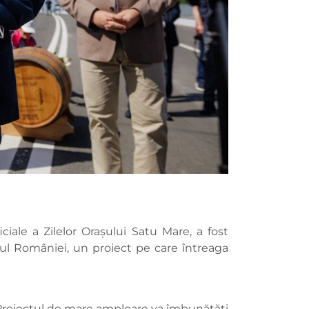
ficiale a Zilelor Orașului Satu Mare, a fost
tul României, un proiect pe care întreaga
u. Proiectul de mare amploare va îmbunătăți