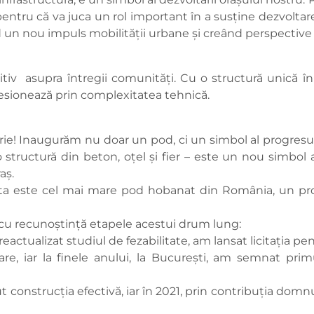
 pentru că va juca un rol important în a susține dezvolt
 un nou impuls mobilității urbane și creând perspective 
iv asupra întregii comunități. Cu o structură unică în 
esionează prin complexitatea tehnică.
e! Inaugurăm nu doar un pod, ci un simbol al progresului,
structură din beton, oțel și fier – este un nou simbol 
aș.
ta este cel mai mare pod hobanat din România, un pro
 cu recunoștință etapele acestui drum lung:
reactualizat studiul de fezabilitate, am lansat licitația pe
sare, iar la finele anului, la București, am semnat pr
 construcția efectivă, iar în 2021, prin contribuția domnu