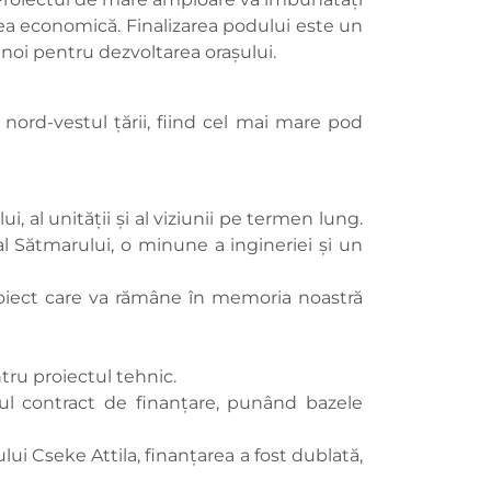
area economică. Finalizarea podului este un
noi pentru dezvoltarea orașului.
nord-vestul țării, fiind cel mai mare pod
 al unității și al viziunii pe termen lung.
al Sătmarului, o minune a ingineriei și un
iect care va rămâne în memoria noastră
ntru proiectul tehnic.
imul contract de finanțare, punând bazele
lui Cseke Attila, finanțarea a fost dublată,