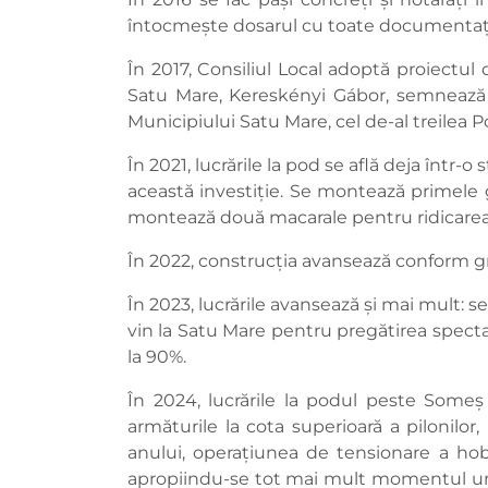
întocmește dosarul cu toate documentații
În 2017, Consiliul Local adoptă proiectul
Satu Mare, Kereskényi Gábor, semnează l
Municipiului Satu Mare, cel de-al treilea 
În 2021, lucrările la pod se află deja într-
această investiție. Se montează primele gri
montează două macarale pentru ridicarea 
În 2022, construcția avansează conform graf
În 2023, lucrările avansează și mai mult: s
vin la Satu Mare pentru pregătirea spectac
la 90%.
În 2024, lucrările la podul peste Someș
armăturile la cota superioară a pilonilor
anului, operațiunea de tensionare a hoban
apropiindu-se tot mai mult momentul uniri