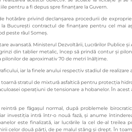
le pentru a fi depus spre finanțare la Guvern.
 de hotărâre privind declanșarea procedurii de exproprier
a București contractul de finanțare pentru cel mai aște
Pod peste râul Someș.
o stare avansată. Ministerul Dezvoltării, Lucrărilor Publice
nzi din tablier metalic, încep să prindă contur și pilonii
pilonilor de aproximativ 70 de metri înălțime.
icului, iar la finele anului respectiv stadiul de realizare 
e toarnă stratul de mixtură asfaltică pentru protecția hidro
uloasei operațiuni de tensionare a hobanelor. În acest an
 reintră pe făgașul normal, după problemele birocrat
, iar investiția intră într-o nouă fază, și anume întinde
elor este finalizată, iar lucrările la cel de-al treile
i celor două părți, de pe malul stâng și drept. În toam