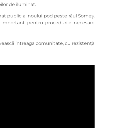
pilor de iluminat.
inat public al noului pod peste râul Someș.
as important pentru procedurile necesare
rvească întreaga comunitate, cu rezistență