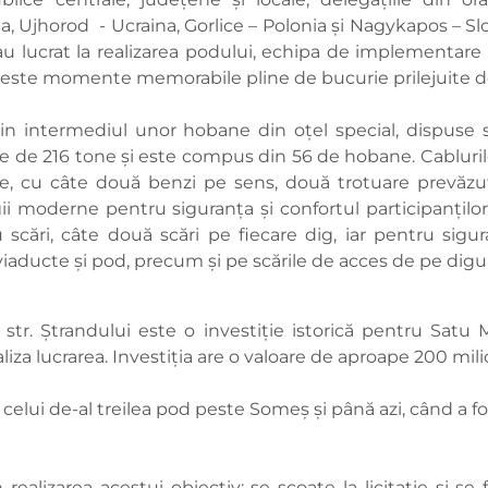
 Ujhorod - Ucraina, Gorlice – Polonia și Nagykapos – Slo
e au lucrat la realizarea podului, echipa de implementare a
ceste momente memorabile pline de bucurie prilejuite de
rin intermediul unor hobane din oțel special, dispuse
e de 216 tone și este compus din 56 de hobane. Cabluril
ie, cu câte două benzi pe sens, două trotuare prevăzu
ii moderne pentru siguranța și confortul participanților
scări, câte două scări pe fiecare dig, iar pentru sigur
iaducte și pod, precum și pe scările de acces de pe digu
r. Ștrandului este o investiție istorică pentru Satu Ma
iza lucrarea. Investiția are o valoare de aproape 200 milio
 celui de-al treilea pod peste Someș și până azi, când a fo
 realizarea acestui obiectiv: se scoate la licitație și se