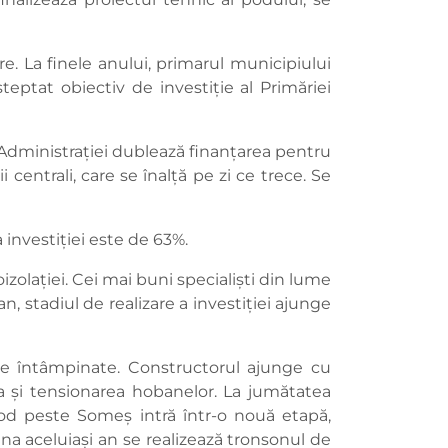
e. La finele anului, primarul municipiului
ptat obiectiv de investiție al Primăriei
 și Administrației dublează finanțarea pentru
 centrali, care se înalță pe zi ce trece. Se
a investiției este de 63%.
izolației. Cei mai buni specialiști din lume
, stadiul de realizare a investiției ajunge
ice întâmpinate. Constructorul ajunge cu
rea și tensionarea hobanelor. La jumătatea
a pod peste Someș intră într-o nouă etapă,
na aceluiași an se realizează tronsonul de