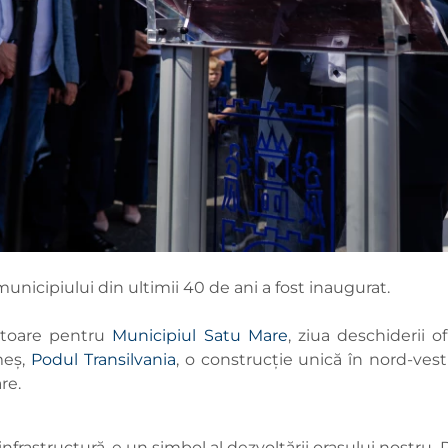
unicipiului din ultimii 40 de ani a fost inaugurat.
bătoare pentru
Municipiul Satu Mare
, ziua deschiderii o
eș,
Podul Transilvania
, o construcție unică în nord-ves
are.
infrastructură, e un simbol al dezvoltării orașului nostr