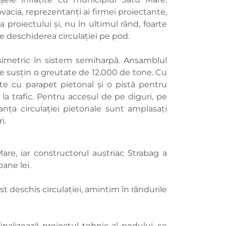
vacia, reprezentanți ai firmei proiectante,
 proiectului și, nu în ultimul rând, foarte
 deschiderea circulației pe pod.
 simetric în sistem semiharpă. Ansamblul
e susțin o greutate de 12.000 de tone. Cu
te cu parapet pietonal și o pistă pentru
 la trafic. Pentru accesul de pe diguri, pe
anța circulației pietonale sunt amplasați
ri.
re, iar constructorul austriac Strabag a
ane lei.
st deschis circulației, amintim în rândurile
 finalizează proiectul tehnic al podului, se