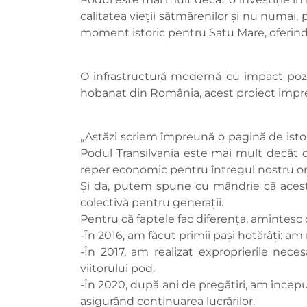
calitatea vieții sătmărenilor și nu numai,
moment istoric pentru Satu Mare, oferind
O infrastructură modernă cu impact pozit
hobanat din România, acest proiect impr
„Astăzi scriem împreună o pagină de istori
Podul Transilvania este mai mult decât o 
reper economic pentru întregul nostru or
Și da, putem spune cu mândrie că aces
colectivă pentru generații.
Pentru că faptele fac diferența, amintesc
-În 2016, am făcut primii pași hotărâți: am 
-În 2017, am realizat exproprierile nece
viitorului pod.
-În 2020, după ani de pregătiri, am început
asigurând continuarea lucrărilor.