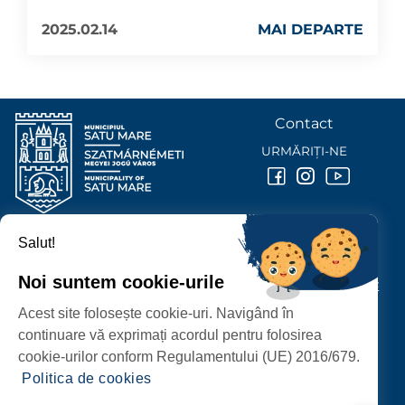
2025.02.14
MAI DEPARTE
Contact
URMĂRIȚI-NE
Salut!
PRIMĂRIA MUNICIPIULUI
SATU MARE
Noi suntem cookie-urile
P-ȚA 25 OCTOMBRIE, NR. 1 CORP M, 440026 SATU MARE
Acest site folosește cookie-uri. Navigând în
PROTECȚIA DATELOR PERSONALE
continuare vă exprimați acordul pentru folosirea
cookie-urilor conform Regulamentului (UE) 2016/679.
Politica de cookies