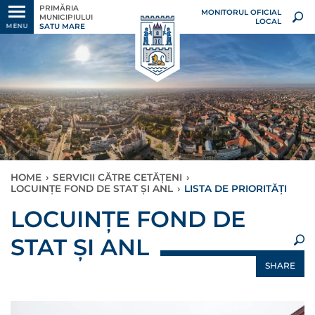
PRIMĂRIA
MONITORUL OFICIAL
MUNICIPIULUI
LOCAL
SATU MARE
MENU
HOME
›
SERVICII CĂTRE CETĂȚENI
›
LOCUINȚE FOND DE STAT ȘI ANL
›
LISTA DE PRIORITĂȚI
×
LOCUINȚE FOND DE
STAT ȘI ANL
SHARE