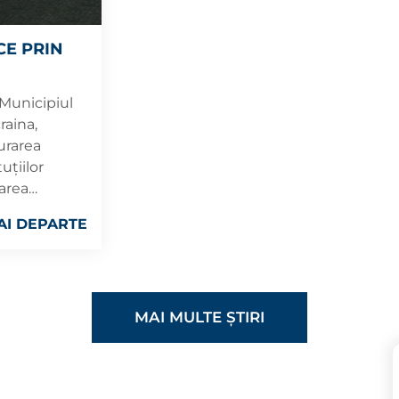
CE PRIN
UBLICĂ,
 Municipiul
ORMANTE
raina,
GHOROD ȘI
urarea
uțiilor
zarea
 video în
AI DEPARTE
4.3/109 în
n România-
MAI MULTE ȘTIRI