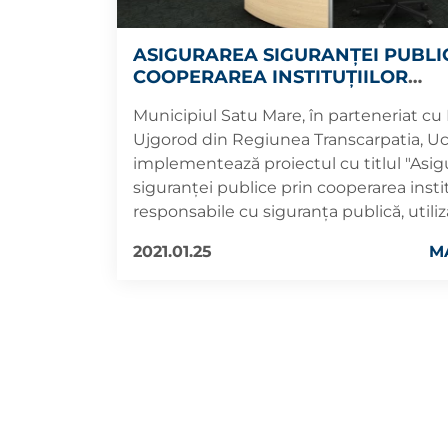
ASIGURAREA SIGURANȚEI PUBLI
COOPERAREA INSTITUȚIILOR
RESPONSABILE CU SIGURANȚA P
Municipiul Satu Mare, în parteneriat cu
UTILIZAREA SISTEMELOR PERF
Ujgorod din Regiunea Transcarpatia, Uc
DE MONITORIZARE VIDEO ÎN UZ
SATU MARE
implementează proiectul cu titlul "Asig
siguranței publice prin cooperarea instit
responsabile cu siguranța publică, utili
sistemelor performante de monitorizare
2021.01.25
M
Uzghorod și Satu Mare", cod EMS 2SOFT/
cadrul Programului Operaţional Comu
Ucraina 2014-2020.