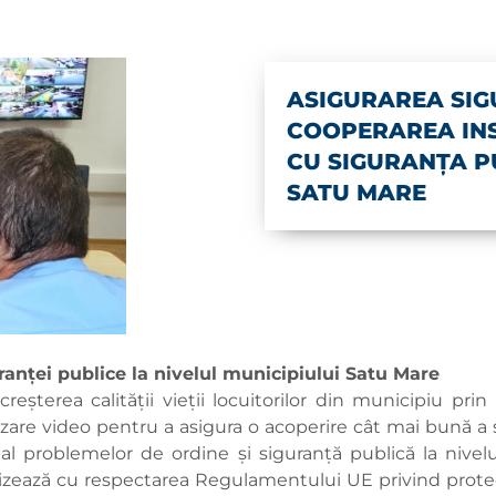
ASIGURAREA SIG
COOPERAREA INS
CU SIGURANȚA P
SATU MARE
anței publice la nivelul municipiului Satu Mare
eşterea calităţii vieţii locuitorilor din municipiu prin
are video pentru a asigura o acoperire cât mai bună a s
, al problemelor de ordine și siguranță publică la nivelu
zează cu respectarea Regulamentului UE privind protecț