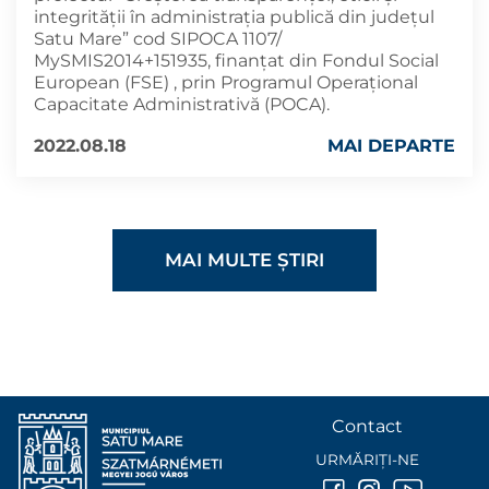
integrității în administrația publică din județul
Satu Mare” cod SIPOCA 1107/
MySMIS2014+151935, finanțat din Fondul Social
European (FSE) , prin Programul Operațional
Capacitate Administrativă (POCA).
2022.08.18
MAI DEPARTE
MAI MULTE ȘTIRI
Contact
URMĂRIȚI-NE