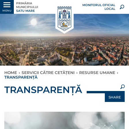
PRIMĂRIA
MONITORUL OFICIAL
MUNICIPIULUI
LOCAL
SATU MARE
MENU
HOME
›
SERVICII CĂTRE CETĂȚENI
›
RESURSE UMANE
›
TRANSPARENȚĂ
×
TRANSPARENȚĂ
SHARE