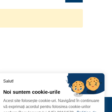
Salut!
Noi suntem cookie-urile
Acest site folosește cookie-uri. Navigând în continuare
RAMT DER STADT
Kontakt
vă exprimați acordul pentru folosirea cookie-urilor
FOLGEN SIE UNS