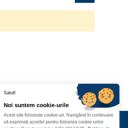
Salut!
Noi suntem cookie-urile
Acest site folosește cookie-uri. Navigând în continuare
Contact
vă exprimați acordul pentru folosirea cookie-urilor
FOLLOW US