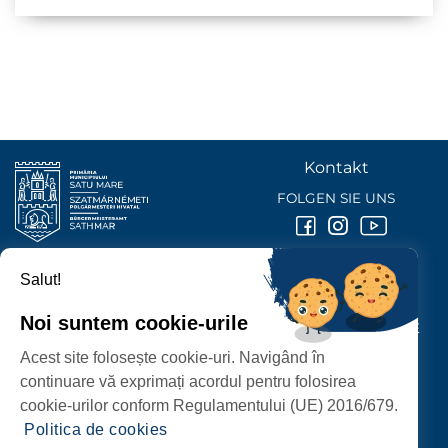
Kontakt
FOLGEN SIE UNS
Salut!
BÜRGERMEISTERAMT DER STADT
SATU MARE
Noi suntem cookie-urile
P-ȚA 25 OCTOMBRIE, NR. 1 CORP M, 440026 SATU MARE
Acest site folosește cookie-uri. Navigând în
SCHUTZ DER PERSONENBEZOGENEN DATEN
continuare vă exprimați acordul pentru folosirea
cookie-urilor conform Regulamentului (UE) 2016/679.
Politica de cookies