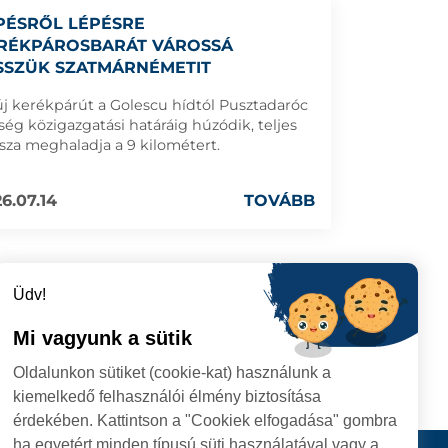
PÉSRŐL LÉPÉSRE
RÉKPÁROSBARÁT VÁROSSÁ
SSZÜK SZATMÁRNÉMETIT
új kerékpárút a Golescu hídtól Pusztadaróc
ség közigazgatási határáig húzódik, teljes
sza meghaladja a 9 kilométert.
6.07.14
TOVÁBB
Üdv!
Mi vagyunk a sütik
Oldalunkon sütiket (cookie-kat) használunk a
kiemelkedő felhasználói élmény biztosítása
érdekében. Kattintson a "Cookiek elfogadása" gombra
ha egyetért minden típusú süti használatával vagy a