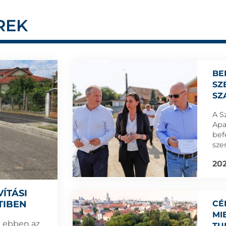
REK
BE
SZ
SZ
A S
Apa
bef
sze
kiv
202
ÍTÁSI
TIBEN
CÉ
MI
l ebben az
TU