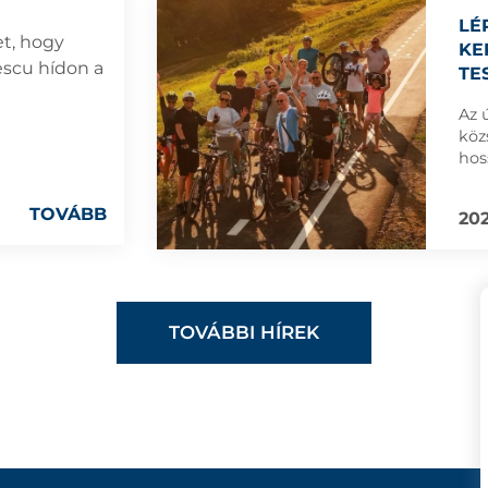
LÉ
et, hogy
KE
escu hídon a
TE
Az 
köz
hos
TOVÁBB
202
TOVÁBBI HÍREK