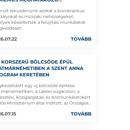
LYSZÍNÉVÉ VÁLJON
erült leküzdenünk azokat a bürokratikus
dályokat és műszaki nehézségeket,
lyek késleltették a felújítási munkálatok
kezdését.
6.07.22
TOVÁBB
, KORSZERŰ BÖLCSŐDE ÉPÜL
ATMÁRNÉMETIBEN A SZENT ANNA
OGRAM KERETÉBEN
kezdődött egy új bölcsőde építése
tmárnémetiben, a Lalelei sugárúton, a
lesztési, Közigazgatási és Közmunkálatokért
elős Minisztérium által indított, az Országos
uházási Társaság (CNI) közreműködésével
6.07.15
TOVÁBB
valósuló Szent Anna Program keretében.