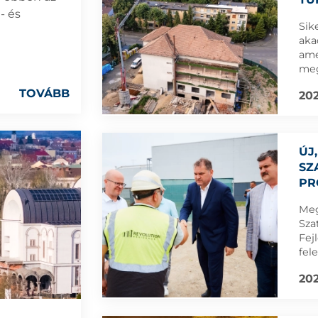
- és
HE
Sik
aka
ame
meg
TOVÁBB
202
ÚJ
SZ
PR
Meg
Sza
Fej
fel
Ber
202
meg