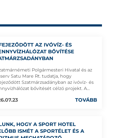
FEJEZŐDÖTT AZ IVÓVÍZ- ÉS
ENNYVÍZHÁLÓZAT BŐVÍTÉSE
ATMÁRZSADÁNYBAN
zatmárnémeti Polgármesteri Hivatal és az
serv Satu Mare Rt. tudatja, hogy
ejeződött Szatmárzsadányban az ivóvíz- és
nnyvízhálózat bővítését célzó projekt. A
itelezést a SAMINSTAL Kft. végezte.
6.07.23
TOVÁBB
LUNK, HOGY A SPORT HOTEL
ELŐBB ISMÉT A SPORTÉLET ÉS A
RIZMUS MEGHATÁROZÓ