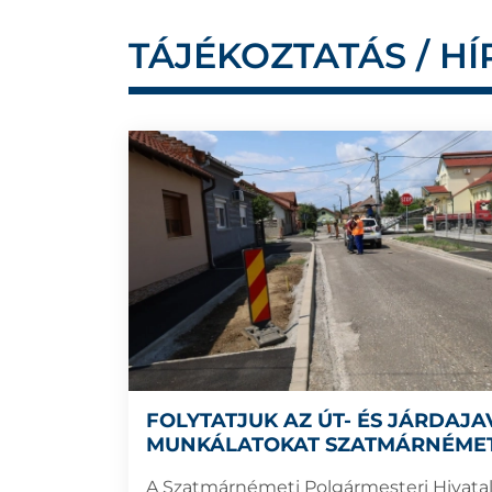
TÁJÉKOZTATÁS / HÍ
FOLYTATJUK AZ ÚT- ÉS JÁRDAJAV
MUNKÁLATOKAT SZATMÁRNÉME
A Szatmárnémeti Polgármesteri Hivata