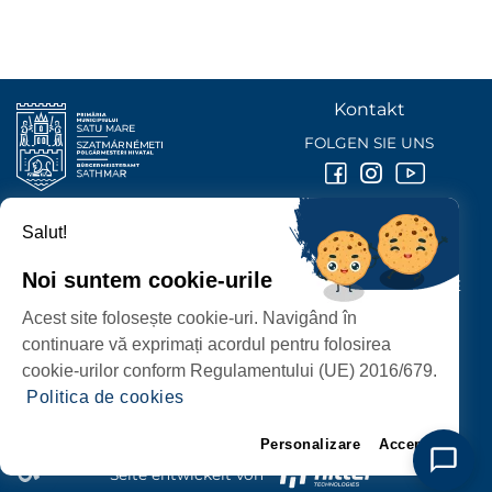
Kontakt
FOLGEN SIE UNS
Salut!
BÜRGERMEISTERAMT DER STADT
SATU MARE
Noi suntem cookie-urile
P-ȚA 25 OCTOMBRIE, NR. 1 CORP M, 440026 SATU MARE
Acest site folosește cookie-uri. Navigând în
SCHUTZ DER PERSONENBEZOGENEN DATEN
continuare vă exprimați acordul pentru folosirea
cookie-urilor conform Regulamentului (UE) 2016/679.
Politica de cookies
Personalizare
Accept
Seite entwickelt von