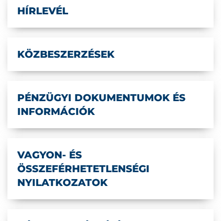
HÍRLEVÉL
KÖZBESZERZÉSEK
PÉNZÜGYI DOKUMENTUMOK ÉS
INFORMÁCIÓK
VAGYON- ÉS
ÖSSZEFÉRHETETLENSÉGI
NYILATKOZATOK