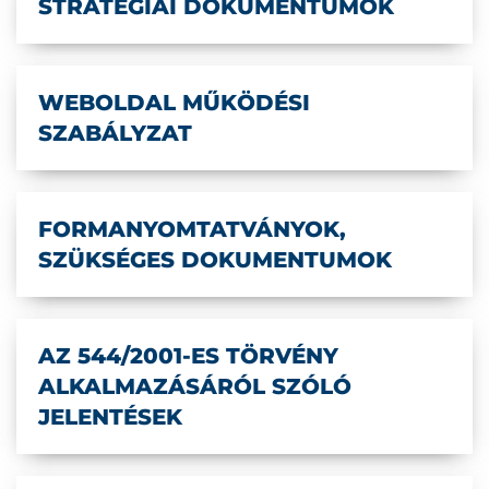
STRATÉGIAI DOKUMENTUMOK
WEBOLDAL MŰKÖDÉSI
SZABÁLYZAT
FORMANYOMTATVÁNYOK,
SZÜKSÉGES DOKUMENTUMOK
AZ 544/2001-ES TÖRVÉNY
ALKALMAZÁSÁRÓL SZÓLÓ
JELENTÉSEK