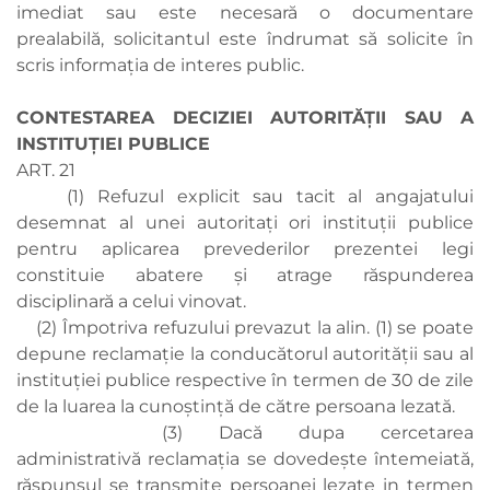
imediat sau este necesară o documentare
prealabilă, solicitantul este îndrumat să solicite în
scris informația de interes public.
CONTESTAREA DECIZIEI AUTORITĂȚII SAU A
INSTITUȚIEI PUBLICE
ART. 21
(1) Refuzul explicit sau tacit al angajatului
desemnat al unei autoritați ori instituții publice
pentru aplicarea prevederilor prezentei legi
constituie abatere și atrage răspunderea
disciplinară a celui vinovat.
(2) Împotriva refuzului prevazut la alin. (1) se poate
depune reclamație la conducătorul autorității sau al
instituției publice respective în termen de 30 de zile
de la luarea la cunoștință de către persoana lezată.
(3) Dacă dupa cercetarea
administrativă reclamația se dovedește întemeiată,
răspunsul se transmite persoanei lezate in termen