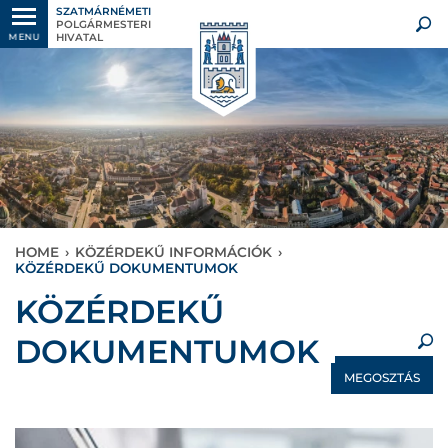
SZATMÁRNÉMETI
POLGÁRMESTERI
HIVATAL
MENU
HOME
›
KÖZÉRDEKŰ INFORMÁCIÓK
›
KÖZÉRDEKŰ DOKUMENTUMOK
×
KÖZÉRDEKŰ
DOKUMENTUMOK
MEGOSZTÁS