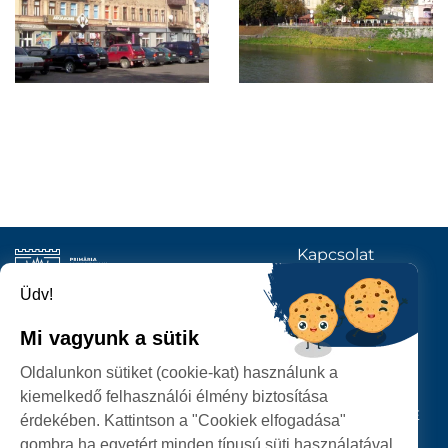
Kapcsolat
KÖVESSENEK
Üdv!
Mi vagyunk a sütik
SZATMÁRNÉMETI
Oldalunkon sütiket (cookie-kat) használunk a
POLGÁRMESTERI HIVATAL
kiemelkedő felhasználói élmény biztosítása
P-ȚA 25 OCTOMBRIE, NR. 1 CORP M, 440026 SATU MARE
érdekében. Kattintson a "Cookiek elfogadása"
gombra ha egyetért minden típusú süti használatával