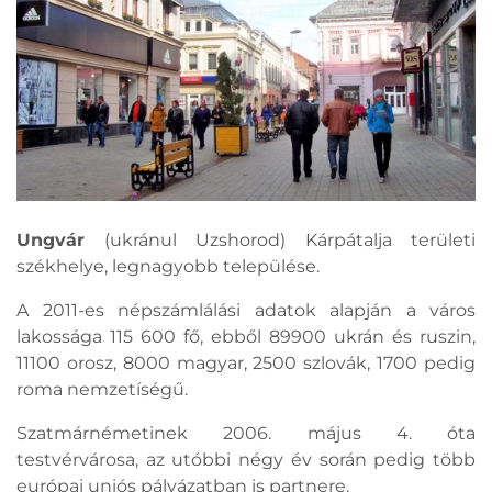
Ungvár
(ukránul Uzshorod) Kárpátalja területi
székhelye, legnagyobb települése.
A 2011-es népszámlálási adatok alapján a város
lakossága 115 600 fő, ebből 89900 ukrán és ruszin,
11100 orosz, 8000 magyar, 2500 szlovák, 1700 pedig
roma nemzetíségű.
Szatmárnémetinek 2006. május 4. óta
testvérvárosa, az utóbbi négy év során pedig több
európai uniós pályázatban is partnere.