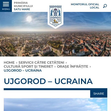
PRIMĂRIA
MONITORUL OFICIAL
MUNICIPIULUI
LOCAL
SATU MARE
MENU
HOME
›
SERVICII CĂTRE CETĂȚENI
›
CULTURĂ SPORT ȘI TINERET
›
ORAȘE ÎNFRĂȚITE
›
UJGOROD – UCRAINA
UJGOROD – UCRAINA
SHARE