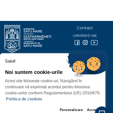
Contact
URMĂRIȚI-NE
Salut!
PRIMĂRIA MUNICIPIULUI
SATU MARE
Noi suntem cookie-urile
P-ȚA 25 OCTOMBRIE, NR. 1 CORP M, 440026 SATU MARE
Acest site folosește cookie-uri. Navigând în
PROTECȚIA DATELOR PERSONALE
continuare vă exprimați acordul pentru folosirea
cookie-urilor conform Regulamentului (UE) 2016/679.
Politica de cookies
Personalizare
Accept