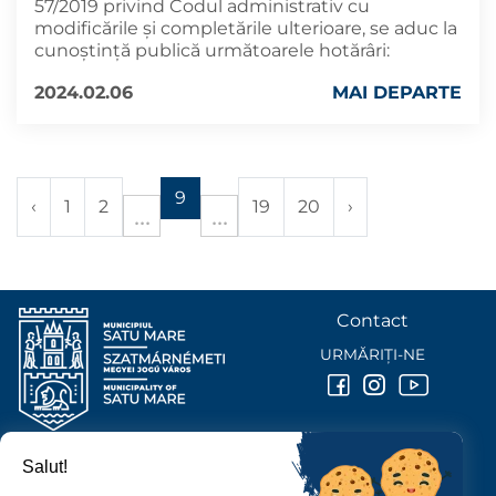
57/2019 privind Codul administrativ cu
modificările și completările ulterioare, se aduc la
cunoştinţă publică următoarele hotărâri:
2024.02.06
MAI DEPARTE
9
‹
1
2
19
20
›
Contact
URMĂRIȚI-NE
Salut!
PRIMĂRIA MUNICIPIULUI
SATU MARE