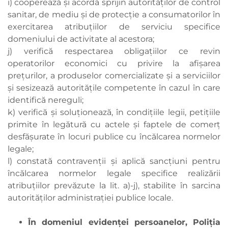
i) cooperează şi acordă sprijin autorităţilor de control
sanitar, de mediu şi de protecţie a consumatorilor în
exercitarea atribuţiilor de serviciu specifice
domeniului de activitate al acestora;
j) verifică respectarea obligaţiilor ce revin
operatorilor economici cu privire la afişarea
preţurilor, a produselor comercializate şi a serviciilor
şi sesizează autorităţile competente în cazul în care
identifică nereguli;
k) verifică şi soluţionează, în condiţiile legii, petiţiile
primite în legătură cu actele şi faptele de comerţ
desfăşurate în locuri publice cu încălcarea normelor
legale;
l) constată contravenţii şi aplică sancţiuni pentru
încălcarea normelor legale specifice realizării
atribuţiilor prevăzute la lit. a)-j), stabilite în sarcina
autorităţilor administraţiei publice locale.
În domeniul evidenţei persoanelor, Poliţia