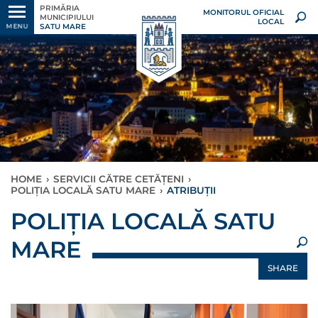
PRIMĂRIA
MONITORUL OFICIAL
MUNICIPIULUI
LOCAL
SATU MARE
MENU
HOME
›
SERVICII CĂTRE CETĂȚENI
›
POLIȚIA LOCALĂ SATU MARE
›
ATRIBUȚII
×
POLIȚIA LOCALĂ SATU
MARE
SHARE