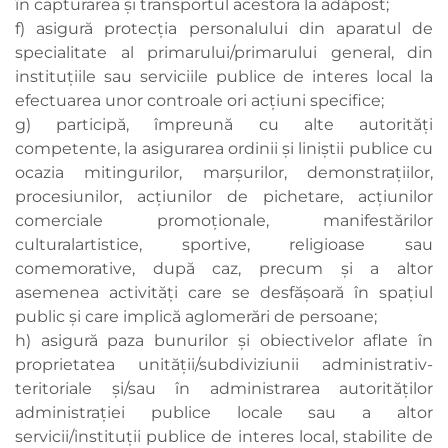
în capturarea şi transportul acestora la adăpost;
f) asigură protecţia personalului din aparatul de
specialitate al primarului/primarului general, din
instituţiile sau serviciile publice de interes local la
efectuarea unor controale ori acţiuni specifice;
g) participă, împreună cu alte autorităţi
competente, la asigurarea ordinii şi liniştii publice cu
ocazia mitingurilor, marşurilor, demonstraţiilor,
procesiunilor, acţiunilor de pichetare, acţiunilor
comerciale promoţionale, manifestărilor
culturalartistice, sportive, religioase sau
comemorative, după caz, precum şi a altor
asemenea activităţi care se desfăşoară în spaţiul
public şi care implică aglomerări de persoane;
h) asigură paza bunurilor şi obiectivelor aflate în
proprietatea unităţii/subdiviziunii administrativ-
teritoriale şi/sau în administrarea autorităţilor
administraţiei publice locale sau a altor
servicii/instituţii publice de interes local, stabilite de