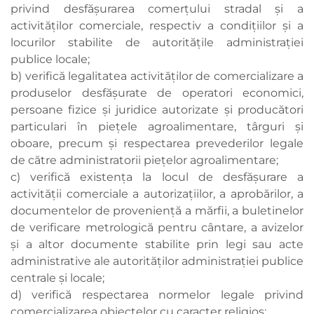
privind desfăşurarea comerţului stradal şi a
activităţilor comerciale, respectiv a condiţiilor şi a
locurilor stabilite de autorităţile administraţiei
publice locale;
b) verifică legalitatea activităţilor de comercializare a
produselor desfăşurate de operatori economici,
persoane fizice şi juridice autorizate şi producători
particulari în pieţele agroalimentare, târguri şi
oboare, precum şi respectarea prevederilor legale
de către administratorii pieţelor agroalimentare;
c) verifică existenţa la locul de desfăşurare a
activităţii comerciale a autorizaţiilor, a aprobărilor, a
documentelor de provenienţă a mărfii, a buletinelor
de verificare metrologică pentru cântare, a avizelor
şi a altor documente stabilite prin legi sau acte
administrative ale autorităţilor administraţiei publice
centrale şi locale;
d) verifică respectarea normelor legale privind
comercializarea obiectelor cu caracter religios;