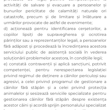
activităţi de salvare şi evacuare a persoanelor şi
bunurilor periclitate de calamităţi naturale ori
catastrofe, precum şi de limitare şi înlăturare a
urmărilor provocate de astfel de evenimente;
d) acţionează pentru identificarea cerşetorilor, a
copiilor lipsiţi de supravegherea şi ocrotirea
părinţilor sau a reprezentanţilor legali, a persoanelor
fără adăpost şi procedează la încredinţarea acestora
serviciului public de asistenţă socială în vederea
soluţionării problemelor acestora, în condiţiile legii;
e) constată contravenţii şi aplică sancţiuni, potrivit
competenţei, pentru nerespectarea legislaţiei
privind regimul de deţinere a câinilor periculoşi sau
agresivi, a celei privind programul de gestionare a
câinilor fără stăpân şi a celei privind protecţia
animalelor şi sesizează serviciile specializate pentru
gestionarea câinilor fără stăpân despre existenţa
acestor câini şi acordă sprijin personalului specializat