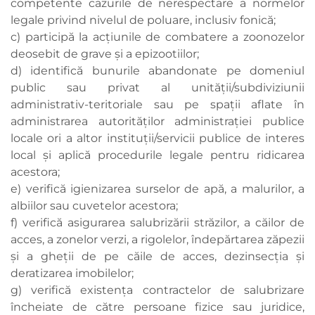
competente cazurile de nerespectare a normelor
legale privind nivelul de poluare, inclusiv fonică;
c) participă la acţiunile de combatere a zoonozelor
deosebit de grave şi a epizootiilor;
d) identifică bunurile abandonate pe domeniul
public sau privat al unităţii/subdiviziunii
administrativ-teritoriale sau pe spaţii aflate în
administrarea autorităţilor administraţiei publice
locale ori a altor instituţii/servicii publice de interes
local şi aplică procedurile legale pentru ridicarea
acestora;
e) verifică igienizarea surselor de apă, a malurilor, a
albiilor sau cuvetelor acestora;
f) verifică asigurarea salubrizării străzilor, a căilor de
acces, a zonelor verzi, a rigolelor, îndepărtarea zăpezii
şi a gheţii de pe căile de acces, dezinsecţia şi
deratizarea imobilelor;
g) verifică existenţa contractelor de salubrizare
încheiate de către persoane fizice sau juridice,