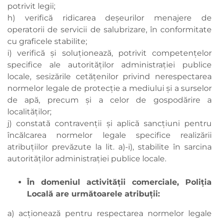
potrivit legii;
h) verifică ridicarea deşeurilor menajere de
operatorii de servicii de salubrizare, în conformitate
cu graficele stabilite;
i) verifică şi soluţionează, potrivit competenţelor
specifice ale autorităţilor administraţiei publice
locale, sesizările cetăţenilor privind nerespectarea
normelor legale de protecţie a mediului şi a surselor
de apă, precum şi a celor de gospodărire a
localităţilor;
j) constată contravenţii şi aplică sancţiuni pentru
încălcarea normelor legale specifice realizării
atribuţiilor prevăzute la lit. a)-i), stabilite în sarcina
autorităţilor administraţiei publice locale.
În domeniul activităţii comerciale, Poliţia
Locală are următoarele atribuţii:
a) acţionează pentru respectarea normelor legale