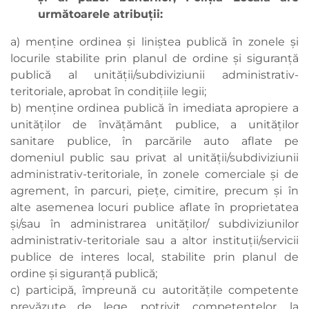
următoarele atribuţii:
a) menţine ordinea şi liniştea publică în zonele şi
locurile stabilite prin planul de ordine şi siguranţă
publică al unităţii/subdiviziunii administrativ-
teritoriale, aprobat în condiţiile legii;
b) menţine ordinea publică în imediata apropiere a
unităţilor de învăţământ publice, a unităţilor
sanitare publice, în parcările auto aflate pe
domeniul public sau privat al unităţii/subdiviziunii
administrativ-teritoriale, în zonele comerciale şi de
agrement, în parcuri, pieţe, cimitire, precum şi în
alte asemenea locuri publice aflate în proprietatea
şi/sau în administrarea unităţilor/ subdiviziunilor
administrativ-teritoriale sau a altor instituţii/servicii
publice de interes local, stabilite prin planul de
ordine şi siguranţă publică;
c) participă, împreună cu autorităţile competente
prevăzute de lege, potrivit competenţelor, la