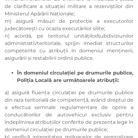
de clarificare a situaţiei militare a rezerviştilor din
Ministerul Apărării Naţionale;
m) asigură măsuri de protecţie a executorilor
judecătoreşti cu ocazia executărilor silite;
n) acordă, pe teritoriul unităţilor/subdiviziunilor
administrativteritoriale, sprijin imediat structurilor
competente cu atribuţii în domeniul menţinerii,
asigurării şi restabilirii ordinii publice.
În domeniul circulaţiei pe drumurile publice,
Poliţia Locală are următoarele atribuţii:
a) asigură fluenţa circulaţiei pe drumurile publice
din raza teritorială de competenţă, având dreptul de
a efectua semnale regulamentare de oprire a
conducătorilor de autovehicul exclusiv pentru
îndeplinirea atribuţiilor conferite de prezenta lege în
domeniul circulaţiei pe drumurile publice;
b) verifică integritatea mijloacelor de semnalizare