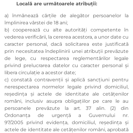
Locală are următoarele atribuţii:
a) înmânează cărţile de alegător persoanelor la
împlinirea vârstei de 18 ani;
b) cooperează cu alte autorităţi competente în
vederea verificării, la cererea acestora, a unor date cu
caracter personal, dacă solicitarea este justificată
prin necesitatea îndeplinirii unei atribuţii prevăzute
de lege, cu respectarea reglementărilor legale
privind prelucrarea datelor cu caracter personal şi
libera circulaţie a acestor date;
c) constată contravenţii şi aplică sancţiuni pentru
nerespectarea normelor legale privind domiciliul,
reşedinţa şi actele de identitate ale cetăţenilor
români, inclusiv asupra obligaţiilor pe care le au
persoanele prevăzute la
art. 37 alin. (2) din
Ordonanţa de urgenţă a Guvernului nr.
97/2005 privind evidenţa, domiciliul, reşedinţa şi
actele de identitate ale cetăţenilor români, aprobată