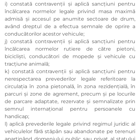
i) constată contravenţii şi aplică sancţiuni pentru
încălcarea normelor legale privind masa maximă
admisă şi accesul pe anumite sectoare de drum,
având dreptul de a efectua semnale de oprire a
conducătorilor acestor vehicule;
j) constată contravenţii şi aplică sancţiuni pentru
încălcarea normelor rutiere de către pietoni,
biciclişti, conducători de mopede şi vehicule cu
tracţiune animală;
k) constată contravenţii şi aplică sancţiuni pentru
nerespectarea prevederilor legale referitoare la
circulaţia în zona pietonală, în zona rezidenţială, în
parcuri şi zone de agrement, precum şi pe locurile
de parcare adaptate, rezervate şi semnalizate prin
semnul internaţional pentru persoanele cu
handicap;
l) aplică prevederile legale privind regimul juridic al
vehiculelor fără stăpân sau abandonate pe terenuri
aparţinând domeniului public sau privat al statului