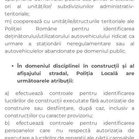
ori al unităţilor/ subdiviziunilor administrativ-
teritoriale;
m) cooperează cu unităţile/structurile teritoriale ale
Poliţiei Române pentru identificarea
deţinătorului/utilizatorului autovehiculului ridicat ca
urmare a staţionării neregulamentare sau al
autovehiculelor abandonate pe domeniul public.
În domeniul disciplinei în construcţii şi al
afişajului stradal, Poliţia Locală are
următoarele atribuţii:
a) efectuează controale pentru identificarea
lucrărilor de construcţii executate fără autorizaţie de
construire sau desfiinţare, după caz, inclusiv a
construcţiilor cu caracter provizoriu;
b) efectuează controale pentru identificarea
persoanelor care nu respectă autorizaţia de
executare a lucrărilor de reparaţii ale părţii carosabile