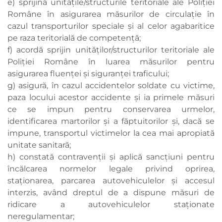
e) sprijină unităţile/structurile teritoriale ale Poliţiei
Române în asigurarea măsurilor de circulaţie în
cazul transporturilor speciale şi al celor agabaritice
pe raza teritorială de competenţă;
f) acordă sprijin unităţilor/structurilor teritoriale ale
Poliţiei Române în luarea măsurilor pentru
asigurarea fluenţei şi siguranţei traficului;
g) asigură, în cazul accidentelor soldate cu victime,
paza locului acestor accidente şi ia primele măsuri
ce se impun pentru conservarea urmelor,
identificarea martorilor şi a făptuitorilor şi, dacă se
impune, transportul victimelor la cea mai apropiată
unitate sanitară;
h) constată contravenţii şi aplică sancţiuni pentru
încălcarea normelor legale privind oprirea,
staţionarea, parcarea autovehiculelor şi accesul
interzis, având dreptul de a dispune măsuri de
ridicare a autovehiculelor staţionate
neregulamentar;