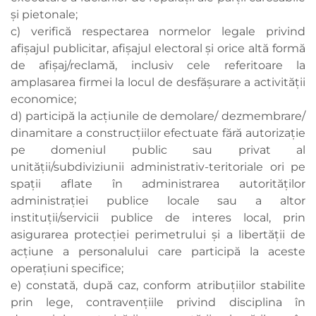
şi pietonale;
c) verifică respectarea normelor legale privind
afişajul publicitar, afişajul electoral şi orice altă formă
de afişaj/reclamă, inclusiv cele referitoare la
amplasarea firmei la locul de desfăşurare a activităţii
economice;
d) participă la acţiunile de demolare/ dezmembrare/
dinamitare a construcţiilor efectuate fără autorizaţie
pe domeniul public sau privat al
unităţii/subdiviziunii administrativ-teritoriale ori pe
spaţii aflate în administrarea autorităţilor
administraţiei publice locale sau a altor
instituţii/servicii publice de interes local, prin
asigurarea protecţiei perimetrului şi a libertăţii de
acţiune a personalului care participă la aceste
operaţiuni specifice;
e) constată, după caz, conform atribuţiilor stabilite
prin lege, contravenţiile privind disciplina în