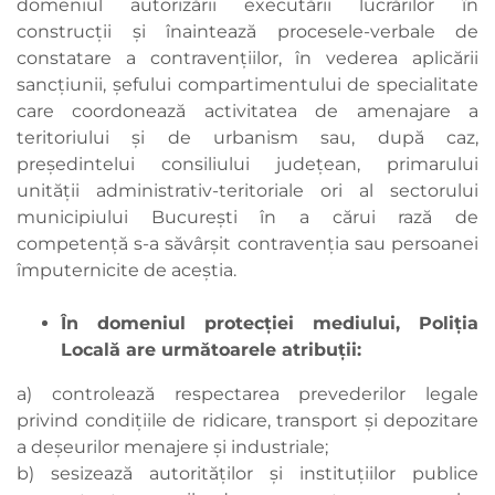
domeniul autorizării executării lucrărilor în
construcţii şi înaintează procesele-verbale de
constatare a contravenţiilor, în vederea aplicării
sancţiunii, şefului compartimentului de specialitate
care coordonează activitatea de amenajare a
teritoriului şi de urbanism sau, după caz,
preşedintelui consiliului judeţean, primarului
unităţii administrativ-teritoriale ori al sectorului
municipiului Bucureşti în a cărui rază de
competenţă s-a săvârşit contravenţia sau persoanei
împuternicite de aceştia.
În domeniul protecţiei mediului, Poliţia
Locală are următoarele atribuţii:
a) controlează respectarea prevederilor legale
privind condiţiile de ridicare, transport şi depozitare
a deşeurilor menajere şi industriale;
b) sesizează autorităţilor şi instituţiilor publice