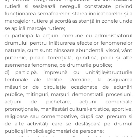
rutieră şi sesizează nereguli constatate privind
funcţionarea semafoarelor, starea indicatoarelor şi a
marcajelor rutiere şi acordă asistenţă în zonele unde
se aplică marcaje rutiere;
c) participă la acţiuni comune cu administratorul
drumului pentru înlăturarea efectelor fenomenelor
naturale, cum sunt: ninsoare abundentă, viscol, vânt
puternic, ploaie torenţială, grindină, polei şi alte
asemenea fenomene, pe drumurile publice;
d) participă, împreună cu unităţile/structurile
teritoriale ale Poliţiei Române, la asigurarea
măsurilor de circulaţie ocazionate de adunări
publice, mitinguri, marşuri, demonstraţii, procesiuni,
acţiuni de pichetare, acţiuni comerciale
promoţionale, manifestări cultural-artistice, sportive,
religioase sau comemorative, după caz, precum şi
de alte activităţi care se desfăşoară pe drumul
public şi implică aglomerări de persoane;