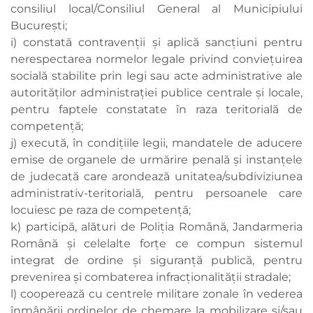
consiliul local/Consiliul General al Municipiului
Bucureşti;
i) constată contravenţii şi aplică sancţiuni pentru
nerespectarea normelor legale privind convieţuirea
socială stabilite prin legi sau acte administrative ale
autorităţilor administraţiei publice centrale şi locale,
pentru faptele constatate în raza teritorială de
competenţă;
j) execută, în condiţiile legii, mandatele de aducere
emise de organele de urmărire penală şi instanţele
de judecată care arondează unitatea/subdiviziunea
administrativ-teritorială, pentru persoanele care
locuiesc pe raza de competenţă;
k) participă, alături de Poliţia Română, Jandarmeria
Română şi celelalte forţe ce compun sistemul
integrat de ordine şi siguranţă publică, pentru
prevenirea şi combaterea infracţionalităţii stradale;
l) cooperează cu centrele militare zonale în vederea
înmânării ordinelor de chemare la mobilizare şi/sau