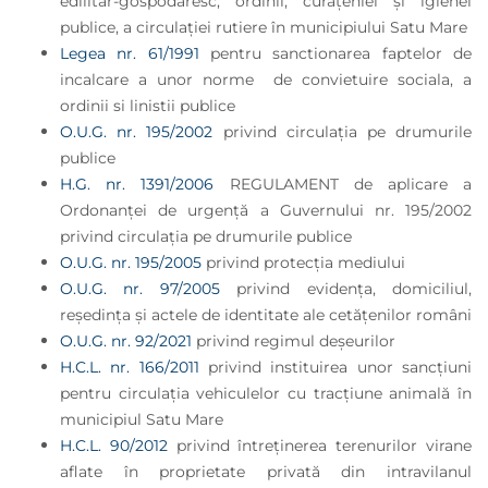
edilitar-gospodăresc, ordinii, curăţeniei şi igienei
publice, a circulaţiei rutiere în municipiului Satu Mare
Legea nr. 61/1991
pentru sanctionarea faptelor de
incalcare a unor norme de convietuire sociala, a
ordinii si linistii publice
O.U.G. nr. 195/2002
privind circulaţia pe drumurile
publice
H.G. nr. 1391/2006
REGULAMENT de aplicare a
Ordonanţei de urgenţă a Guvernului nr. 195/2002
privind circulaţia pe drumurile publice
O.U.G. nr. 195/2005
privind protecția mediului
O.U.G. nr. 97/2005
privind evidenţa, domiciliul,
reşedinţa şi actele de identitate ale cetăţenilor români
O.U.G. nr. 92/2021
privind regimul deșeurilor
H.C.L. nr. 166/2011
privind instituirea unor sancţiuni
pentru circulaţia vehiculelor cu tracţiune animală în
municipiul Satu Mare
H.C.L. 90/2012
privind întreţinerea terenurilor virane
aflate în proprietate privată din intravilanul