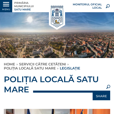
PRIMĂRIA
MONITORUL OFICIAL
MUNICIPIULUI
LOCAL
SATU MARE
MENU
HOME
›
SERVICII CĂTRE CETĂȚENI
›
POLIȚIA LOCALĂ SATU MARE
›
LEGISLAȚIE
×
POLIȚIA LOCALĂ SATU
MARE
SHARE