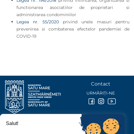
Legea nr. 196/2018
privind infiintarea, organizarea si
functionarea asociatiilor de proprietari si
administrarea condominiilor
Legea nr. 55/2020
privind unele masuri pentru
prevenirea si combaterea efectelor pandemiei de
COVID-19
Contact
URMĂRIȚI-NE
Salut!
PRIMĂRIA MUNICIPIULUI
SATU MARE