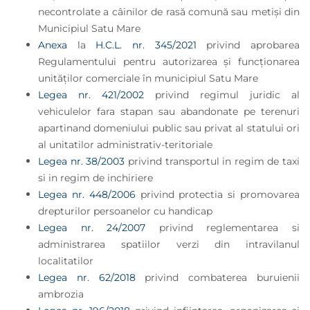
necontrolate a câinilor de rasă comună sau metiși din
Municipiul Satu Mare
Anexa
la
H.C.L. nr. 345/2021
privind aprobarea
Regulamentului pentru autorizarea şi funcţionarea
unităţilor comerciale în municipiul Satu Mare
Legea nr. 421/2002
privind regimul juridic al
vehiculelor fara stapan sau abandonate pe terenuri
apartinand domeniului public sau privat al statului ori
al unitatilor administrativ-teritoriale
Legea nr. 38/2003
privind transportul in regim de taxi
si in regim de inchiriere
Legea nr. 448/2006
privind protectia si promovarea
drepturilor persoanelor cu handicap
Legea nr. 24/2007
privind reglementarea si
administrarea spatiilor verzi din intravilanul
localitatilor
Legea nr. 62/2018
privind combaterea buruienii
ambrozia