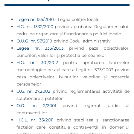
Legea nr. 155/2010
- Legea poliției locale
H.G. nr. 1332/2010
privind aprobarea Regulamentului-
cadru de organizare și functionare a poliției locale
O.U.G. nr. 57/2019
privind Codul administrativ
Legea nr. 333/2003
privind paza obiectivelor,
bunurilor, valorilor şi protecţia persoanelor
H.G. nr. 301/2012
pentru aprobarea Normelor
metodologice de aplicare a Legii nr. 333/2003 privind
paza obiectivelor, bunurilor, valorilor şi protecţia
persoanelor
O.G. nr. 27.2002
privind reglementarea activităţii de
soluţionare a petiţiilor
O.G. nr. 2/2001
privind regimul juridic al
contraventiilor
H.C.L. nr. 33/2011
privind stabilirea şi sancţionarea
faptelor care constituie contravenţii în domeniul