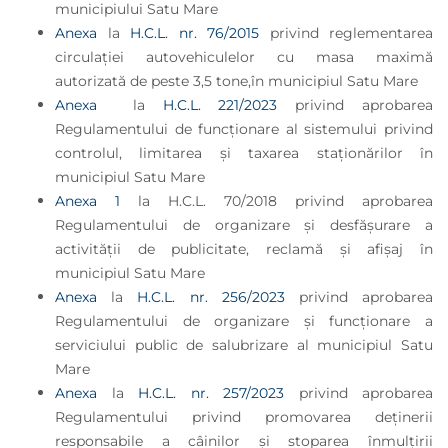
municipiului Satu Mare
Anexa
la
H.C.L. nr. 76/2015
privind reglementarea
circulaţiei autovehiculelor cu masa maximă
autorizată de peste 3,5 tone,în municipiul Satu Mare
Anexa
la
H.C.L. 221/2023
privind aprobarea
Regulamentului de funcţionare al sistemului privind
controlul, limitarea şi taxarea staţionărilor în
municipiul Satu Mare
Anexa 1
la H.C.L. 70/2018 privind aprobarea
Regulamentului de organizare şi desfăşurare a
activităţii de publicitate, reclamă şi afişaj în
municipiul Satu Mare
Anexa
la
H.C.L. nr. 256/2023
privind aprobarea
Regulamentului de organizare și funcționare a
serviciului public de salubrizare al municipiul Satu
Mare
Anexa
la
H.C.L. nr. 257/2023
privind aprobarea
Regulamentului privind promovarea deținerii
responsabile a câinilor și stoparea înmulțirii