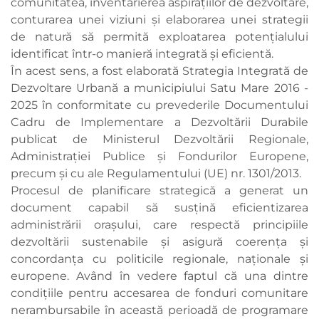
comunitatea, inventarierea aspiraţiilor de dezvoltare,
conturarea unei viziuni şi elaborarea unei strategii
de natură să permită exploatarea potenţialului
identificat într-o manieră integrată şi eficientă.
În acest sens, a fost elaborată Strategia Integrată de
Dezvoltare Urbană a municipiului Satu Mare 2016 -
2025 în conformitate cu prevederile Documentului
Cadru de Implementare a Dezvoltării Durabile
publicat de Ministerul Dezvoltării Regionale,
Administraţiei Publice şi Fondurilor Europene,
precum şi cu ale Regulamentului (UE) nr. 1301/2013.
Procesul de planificare strategică a generat un
document capabil să susţină eficientizarea
administrării oraşului, care respectă principiile
dezvoltării sustenabile şi asigură coerenţa şi
concordanţa cu politicile regionale, naţionale şi
europene. Având în vedere faptul că una dintre
condiţiile pentru accesarea de fonduri comunitare
nerambursabile în această perioadă de programare