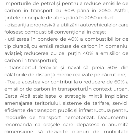
importurile de petrol şi pentru a reduce emisiile de
carbon în transport cu 60% până în 2050. Astfel,
ţintele principale de atins până în 2050 includ:
• dispariţia progresivă a utilizării autovehiculelor care
folosesc combustibil convenţional în oraşe;
• utilizarea în pondere de 40% a combustibililor de
tip durabil, cu emisii reduse de carbon în domeniul
aviaţiei; reducerea cu cel puţin 40% a emisiilor de
carbon în transporturi;
• transportul feroviar şi naval să preia 50% din
călătoriile de distanţă medie realizate pe căi rutiere;
• Toate acestea vor contribui la o reducere de 60% a
emisiilor de carbon în transporturi.În context urban,
Carta Albă stabileşte o strategie mixtă implicând
amenajarea teritoriului, sisteme de tarifare, servicii
eficiente de transport public şi infrastructură pentru
modurile de transport nemotorizat. Documentul
recomandă ca oraşele care depăşesc o anumită
dimensiune să dezvolte planuri de mobilitate