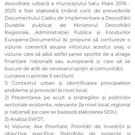
dezvoltare urbană a municipiului Satu Mare 2016 -
2025 a fost elaborată ţinând cont de prevederile
Documentului Cadru de Implementare a Dezvoltării
Durabile publicat de Ministerul Dezvoltării
Regionale, Administraţiei Publice şi Fondurilor
Europene.Documentul îşi propune să contureze o
viziune coerentă asupra viitorului acestui oraş, o
viziune care să aibă astfel şanse sporite de a atrage
finanţare naţională sau europeană şi care să se
bucure de atât de necesarul sprijin al comunităţii.
Lucrarea cuprinde 6 secţiuni:
1) Contextul urban şi identificarea principalelor
probleme şi provocări la nivel local;
2) Prezentarea pe scurt a strategiilor şi politicilor
sectoriale existente, relevante (la nivel local, regional
şi naţional) pe care se bazează elaborarea SIDU;
3) Analiza SWOT;
4) Viziune; Axe Prioritare; Priorităţi de investiţii şi
obiective specifice; Portofoliu de proiecte şi