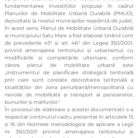
fundamentarea investiţiilor propuse în cadrul
Planurilor de Mobilitate Urbană Durabilă (PMUD),
dezvoltate la nivelul municipiilor reşedinţă de judeţ.
În acest sens, Planul de Mobilitate Urbană Durabilă
al municipiului Satu Mare a fost elaborat ţinând cont
de prevederile 43¹ şi art. 46¹ din Legea 350/2001,
privind amenajarea teritoriului şi urbanismul, cu
modificările şi completările ulterioare, conform
cărora planul de mobilitate urbană este
„instrumentul de planificare strategică teritorială
prin care sunt corelate dezvoltarea teritorială a
localităţilor din zona periurbană/metropolitană cu
nevoile de mobilitate şi transport al persoanelor,
bunurilor şi mărfurilor."
În procesul de elaborare a acestei documentaţii s-a
respectat conţinutul-cadru prezentat în articolele 15
şi 16 din Normele metodologice de aplicare a Legii
nr. 350/2001 privind amenajarea teritoriului şi