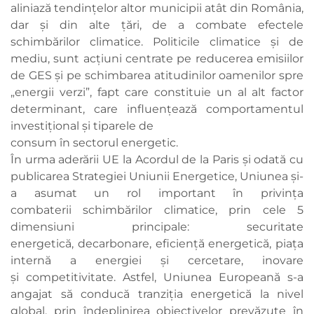
aliniază tendințelor altor municipii atât din România,
dar și din alte țări, de a combate efectele
schimbărilor climatice. Politicile climatice și de
mediu, sunt acțiuni centrate pe reducerea emisiilor
de GES și pe schimbarea atitudinilor oamenilor spre
„energii verzi”, fapt care constituie un al alt factor
determinant, care influențează comportamentul
investițional și tiparele de
consum în sectorul energetic.
În urma aderării UE la Acordul de la Paris și odată cu
publicarea Strategiei Uniunii Energetice, Uniunea și-
a asumat un rol important în privința
combaterii schimbărilor climatice, prin cele 5
dimensiuni principale: securitate
energetică, decarbonare, eficiență energetică, piața
internă a energiei și cercetare, inovare
și competitivitate. Astfel, Uniunea Europeană s-a
angajat să conducă tranziția energetică la nivel
global, prin îndeplinirea obiectivelor prevăzute în