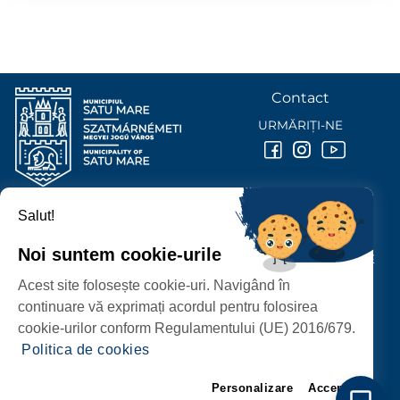
Contact
URMĂRIȚI-NE
Salut!
PRIMĂRIA MUNICIPIULUI
SATU MARE
Noi suntem cookie-urile
P-ȚA 25 OCTOMBRIE, NR. 1 CORP M, 440026 SATU MARE
Acest site folosește cookie-uri. Navigând în
PROTECȚIA DATELOR PERSONALE
continuare vă exprimați acordul pentru folosirea
cookie-urilor conform Regulamentului (UE) 2016/679.
Politica de cookies
Personalizare
Accept