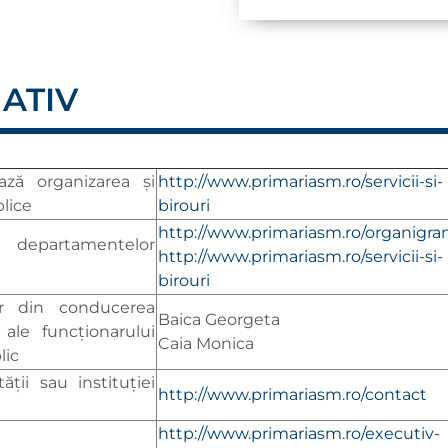
ATIV
ză organizarea și
http://www.primariasm.ro/servicii-si-
blice
birouri
http://www.primariasm.ro/organigr
le departamentelor
http://www.primariasm.ro/servicii-si-
birouri
r din conducerea
Baica Georgeta
 ale funcționarului
Caia Monica
lic
ții sau instituției
http://www.primariasm.ro/contact
http://www.primariasm.ro/executiv-