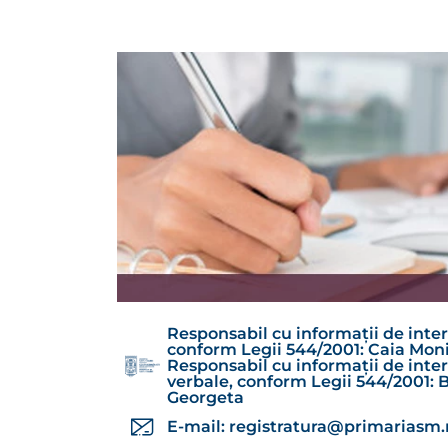
Responsabil cu informații de inter
conform Legii 544/2001: Caia Moni
Responsabil cu informații de inter
verbale, conform Legii 544/2001: 
Georgeta
E-mail:
registratura@primariasm.