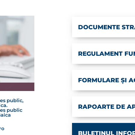
DOCUMENTE STR
REGULAMENT FUN
FORMULARE ȘI A
es public,
ca.
RAPOARTE DE AP
es public
Baica
ro
BULETINUL INFO