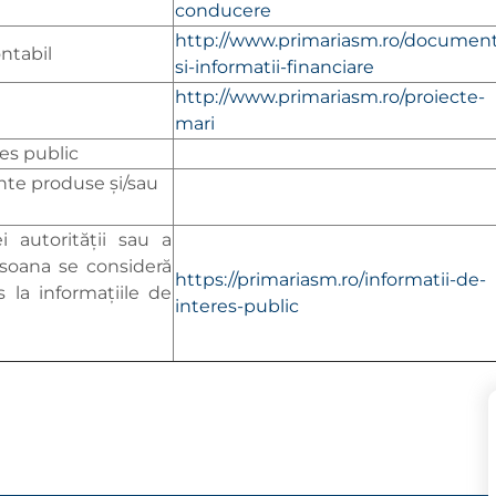
conducere
http://www.primariasm.ro/documen
ontabil
si-informatii-financiare
http://www.primariasm.ro/proiecte-
mari
es public
nte produse și/sau
i autorității sau a
ersoana se consideră
https://primariasm.ro/informatii-de-
 la informațiile de
interes-public