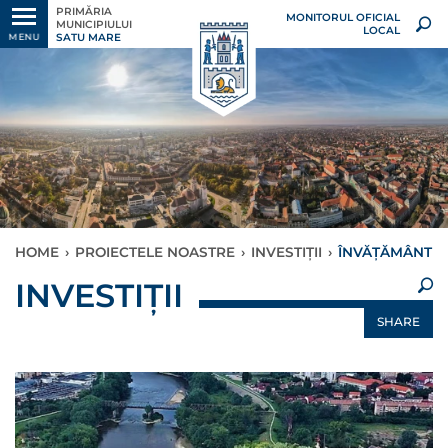
PRIMĂRIA
MONITORUL OFICIAL
MUNICIPIULUI
LOCAL
SATU MARE
MENU
HOME
›
PROIECTELE NOASTRE
›
INVESTIȚII
›
ÎNVĂȚĂMÂNT
×
INVESTIȚII
SHARE