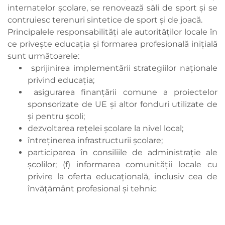
internatelor şcolare, se renovează săli de sport și se
contruiesc terenuri sintetice de sport şi de joacă.
Principalele responsabilităţi ale autorităţilor locale în
ce priveşte educaţia şi formarea profesională iniţială
sunt următoarele:
sprijinirea implementării strategiilor naţionale
privind educaţia;
asigurarea finanţării comune a proiectelor
sponsorizate de UE şi altor fonduri utilizate de
şi pentru şcoli;
dezvoltarea reţelei şcolare la nivel local;
întreţinerea infrastructurii şcolare;
participarea în consiliile de administraţie ale
şcolilor; (f) informarea comunităţii locale cu
privire la oferta educaţională, inclusiv cea de
învăţământ profesional şi tehnic