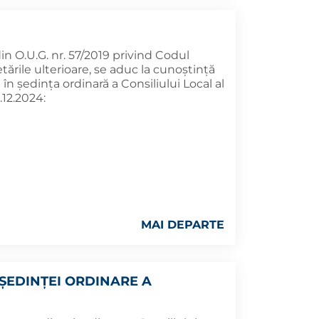
 din O.U.G. nr. 57/2019 privind Codul
tările ulterioare, se aduc la cunoştinţă
n şedinţa ordinară a Consiliului Local al
.12.2024:
MAI DEPARTE
ȘEDINȚEI ORDINARE A