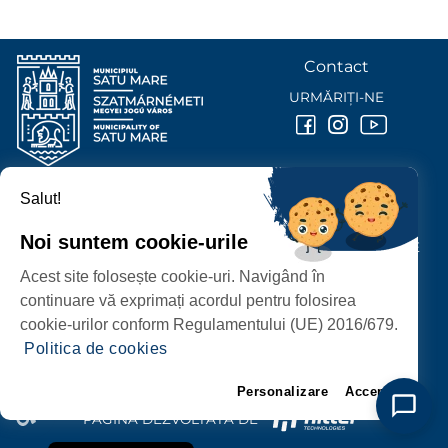
Contact
URMĂRIȚI-NE
Salut!
PRIMĂRIA MUNICIPIULUI
SATU MARE
Noi suntem cookie-urile
P-ȚA 25 OCTOMBRIE, NR. 1 CORP M, 440026 SATU MARE
Acest site folosește cookie-uri. Navigând în
PROTECȚIA DATELOR PERSONALE
continuare vă exprimați acordul pentru folosirea
cookie-urilor conform Regulamentului (UE) 2016/679.
Politica de cookies
Personalizare
Accept
PAGINĂ DEZVOLTATĂ DE