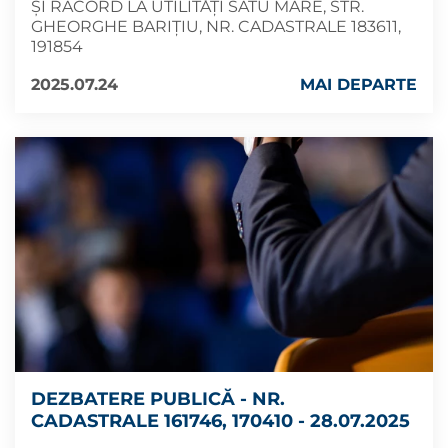
ȘI RACORD LA UTILITĂȚI SATU MARE, STR.
GHEORGHE BARIȚIU, NR. CADASTRALE 183611,
191854
2025.07.24
MAI DEPARTE
DEZBATERE PUBLICĂ - NR.
CADASTRALE 161746, 170410 - 28.07.2025