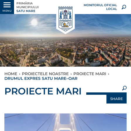
PRIMĂRIA
MONITORUL OFICIAL
MUNICIPIULUI
LOCAL
SATU MARE
MENU
HOME
›
PROIECTELE NOASTRE
›
PROIECTE MARI
›
DRUMUL EXPRES SATU MARE–OAR
×
PROIECTE MARI
SHARE