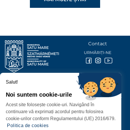
Contact
URMĂRIȚI-NE
Salut!
PRIMĂRIA MUNICIPIULUI
SATU MARE
Noi suntem cookie-urile
P-ȚA 25 OCTOMBRIE, NR. 1 CORP M, 440026 SATU MARE
Acest site folosește cookie-uri. Navigând în
PROTECȚIA DATELOR PERSONALE
continuare vă exprimați acordul pentru folosirea
cookie-urilor conform Regulamentului (UE) 2016/679.
Politica de cookies