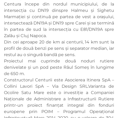
Centura începe din nordul municipiului, de la
intersecția cu DN19 dinspre Halmeu și Sighetu
Marmației și continuă pe partea de vest a orașului,
intersectează DN19A și DN19 spre Carei și se termină
în partea de sud la intersecția cu E81/DN19A spre
Zalău și Cluj Napoca.
Din cei aproape 20 de km ai centurii, 14 km sunt la
profil de două benzi pe sens și separator median, iar
restul au o singură bandă pe sens.
Proiectul mai cuprinde două noduri rutiere
denivelate și un pod peste Râul Someș în lungime
de 650 m.
Constructorul Centurii este Asocierea Itinera SpA –
Collini Lavori SpA – Via Design SRL.Varianta de
Ocolire Satu Mare este o investiție a Companiei
Naționale de Administrare a Infrastructurii Rutiere
printr-un proiect finanțat integral din fonduri
europene prin POIM – Programul Operațional
Infrastructură Mare 2014-2020, cu o valoare de 304