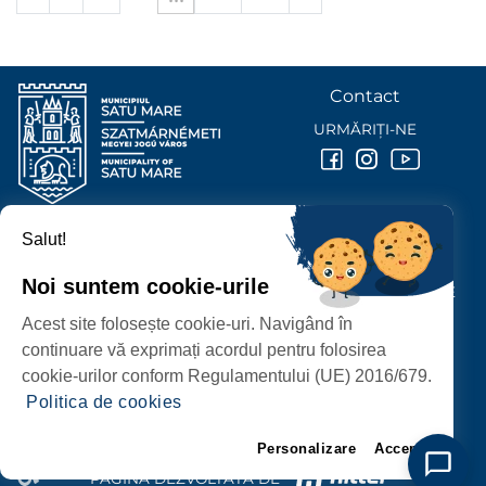
Contact
URMĂRIȚI-NE
Salut!
PRIMĂRIA MUNICIPIULUI
SATU MARE
Noi suntem cookie-urile
P-ȚA 25 OCTOMBRIE, NR. 1 CORP M, 440026 SATU MARE
Acest site folosește cookie-uri. Navigând în
PROTECȚIA DATELOR PERSONALE
continuare vă exprimați acordul pentru folosirea
cookie-urilor conform Regulamentului (UE) 2016/679.
Politica de cookies
Personalizare
Accept
PAGINĂ DEZVOLTATĂ DE