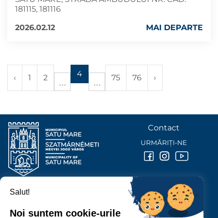
181115, 181116
2026.02.12
MAI DEPARTE
4
‹
1
2
75
76
›
Contact
URMĂRIȚI-NE
Salut!
PRIMĂRIA MUNICIPIULUI
SATU MARE
Noi suntem cookie-urile
P-ȚA 25 OCTOMBRIE, NR. 1 CORP M, 440026 SATU MARE