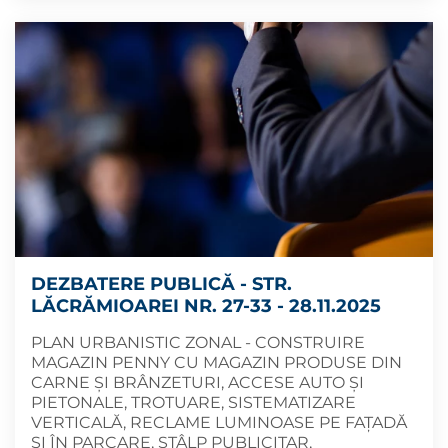
DEZBATERE PUBLICĂ - STR.
LĂCRĂMIOAREI NR. 27-33 - 28.11.2025
PLAN URBANISTIC ZONAL - CONSTRUIRE
MAGAZIN PENNY CU MAGAZIN PRODUSE DIN
CARNE ȘI BRÂNZETURI, ACCESE AUTO ȘI
PIETONALE, TROTUARE, SISTEMATIZARE
VERTICALĂ, RECLAME LUMINOASE PE FAȚADĂ
ȘI ÎN PARCARE, STÂLP PUBLICITAR,