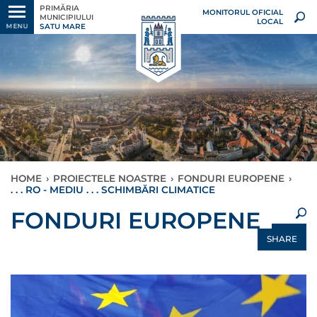
PRIMĂRIA
MONITORUL OFICIAL
MUNICIPIULUI
LOCAL
SATU MARE
MENU
HOME
›
PROIECTELE NOASTRE
›
FONDURI EUROPENE
›
. . . RO - MEDIU . . . SCHIMBĂRI CLIMATICE
×
FONDURI EUROPENE
SHARE