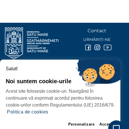
Contact
URMĂRIȚI-NE
Salut!
PRIMĂRIA MUNICIPIULUI
SATU MARE
Noi suntem cookie-urile
P-ȚA 25 OCTOMBRIE, NR. 1 CORP M, 440026 SATU MARE
Acest site folosește cookie-uri. Navigând în
PROTECȚIA DATELOR PERSONALE
continuare vă exprimați acordul pentru folosirea
cookie-urilor conform Regulamentului (UE) 2016/679.
Politica de cookies
Personalizare
Accept