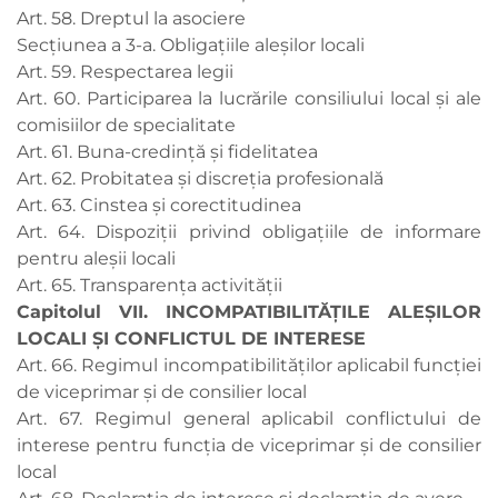
Art. 58. Dreptul la asociere
Secțiunea a 3-a. Obligațiile aleșilor locali
Art. 59. Respectarea legii
Art. 60. Participarea la lucrările consiliului local şi ale
comisiilor de specialitate
Art. 61. Buna-credință şi fidelitatea
Art. 62. Probitatea şi discreția profesională
Art. 63. Cinstea şi corectitudinea
Art. 64. Dispoziții privind obligațiile de informare
pentru aleșii locali
Art. 65. Transparenţa activității
Capitolul VII. INCOMPATIBILITĂŢILE ALEŞILOR
LOCALI ŞI CONFLICTUL DE INTERESE
Art. 66. Regimul incompatibilităților aplicabil funcției
de viceprimar şi de consilier local
Art. 67. Regimul general aplicabil conflictului de
interese pentru funcţia de viceprimar şi de consilier
local